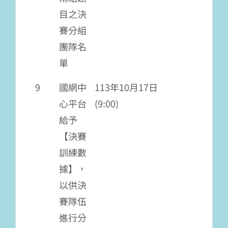
目之決
賽分組
團隊名
單
9
國網中
113年10月17日
心平台
(9:00)
給予
【決賽
訓練數
據】，
以供決
賽隊伍
進行分